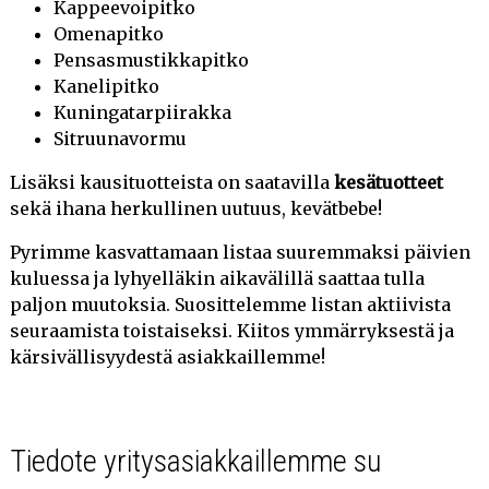
Kappeevoipitko
AURINKOISTA SYKSYÄ! (15.10.2018)
Omenapitko
ASIAKASKYSELY YHTEISTYÖSSÄ FAI:N OPISKELIJOIDEN
Pensasmustikkapitko
KANSSA (21.5.2018)
Kanelipitko
Kuningatarpiirakka
NYT KAUPOISSA IHAN ERILAINEN LEIPÄ (29.1.2018)
Sitruunavormu
VIKAA PUHELINLIIKENTEESSÄ JOKIOISILLA (21.11.2017)
Lisäksi kausituotteista on saatavilla
kesätuotteet
sekä ihana herkullinen uutuus, kevätbebe!
JOKIOISTEN JUUSTO- JA VIINIJUHLAT LÄHENEE! (16.8.2017)
Pyrimme kasvattamaan listaa suuremmaksi päivien
PUISTOKAHVEET FORSSAN MYYMÄLÄSSÄMME! (20.6.2017)
kuluessa ja lyhyelläkin aikavälillä saattaa tulla
paljon muutoksia. Suosittelemme listan aktiivista
MAHTAVAA HUHTIKUUTA! (4.4.2017)
seuraamista toistaiseksi. Kiitos ymmärryksestä ja
JOKIOISTEN LEIVÄN RUNEBERGIN TORTUT LEIVOTAAN
kärsivällisyydestä asiakkaillemme!
JOKIOISILLA SUOMESSA (3.2.2017)
HYVÄÄ JOULUA JA ONNELLISTA UUTTA VUOTTA 2017!
(23.12.2016)
Tiedote yritysasiakkaillemme su