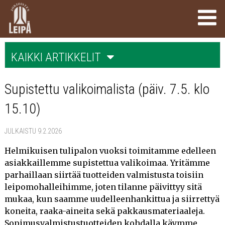
KAIKKI ARTIKKELIT
SUPISTETTU VALIKOIMALISTA (PÄIV. 7.5. KLO 15.10) (9.2.2026)
Supistettu valikoimalista (päiv. 7.5. klo
TIEDOTE YRITYSASIAKKAILLEMME SU 8.2.2026 TULIPALOSTA
15.10)
(PÄIV. 9.2. KLO 13.20) (8.2.2026)
JULKAISTU 9.2.2026
LOPPUVUODEN TOIMITUKSET (24.11.2025)
Helmikuisen tulipalon vuoksi toimitamme edelleen
SYYSHERKUT SEKÄ HALLOWEEN! (9.10.2025)
asiakkaillemme supistettua valikoimaa. Yritämme
parhaillaan siirtää tuotteiden valmistusta toisiin
PALVELEMME JOKIOISILLA LÄPI KESÄN (27.5.2025)
leipomohalleihimme, joten tilanne päivittyy sitä
mukaa, kun saamme uudelleenhankittua ja siirrettyä
JOKIOISTEN RUNEBERGINTORTUT ESILLÄ MEDIASSA
koneita, raaka-aineita sekä pakkausmateriaaleja.
(5.2.2025)
Sopimusvalmistustuotteiden kohdalla käymme