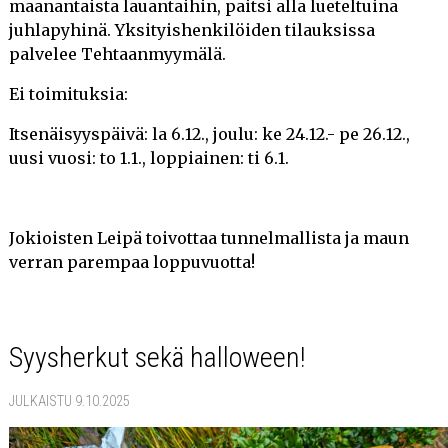
maanantaista lauantaihin, paitsi alla lueteltuina
juhlapyhinä. Yksityishenkilöiden tilauksissa
palvelee Tehtaanmyymälä.
Ei toimituksia:
Itsenäisyyspäivä: la 6.12., joulu: ke 24.12.- pe 26.12.,
uusi vuosi: to 1.1., loppiainen: ti 6.1.
Jokioisten Leipä toivottaa tunnelmallista ja maun
verran parempaa loppuvuotta!
Syysherkut sekä halloween!
JULKAISTU 9.10.2025