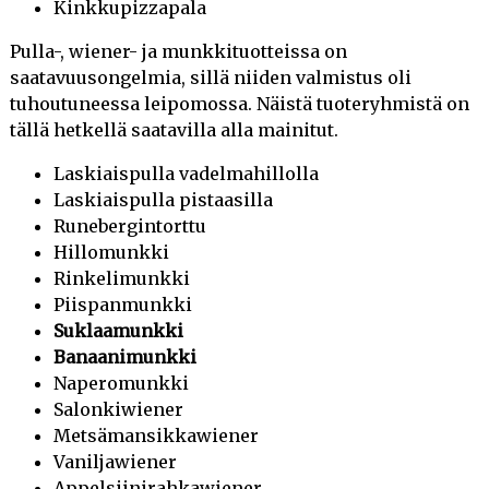
Kinkkupizzapala
KANSALLINEN LEIPÄVIIKKO 2021 (17.9.2021)
Pulla-, wiener- ja munkkituotteissa on
YRITYSESITTELYVIDEO 2021 (20.5.2021)
saatavuusongelmia, sillä niiden valmistus oli
tuhoutuneessa leipomossa. Näistä tuoteryhmistä on
FIKSUT ENERGIATOIMET LEIPOMOISSAMME (4.5.2021)
tällä hetkellä saatavilla alla mainitut.
PÄÄSIÄINEN LÄHESTYY! (25.3.2021)
Laskiaispulla vadelmahillolla
Laskiaispulla pistaasilla
KEVÄÄN PAKASTEMYYNNIT VARATAAN NYT! (9.3.2021)
Runebergintorttu
Hillomunkki
RUNEBERGINTORTUT KAUPOISSA! (26.1.2021)
Rinkelimunkki
JOULUN HERKUT NYT KAUPOISSA! (7.12.2020)
Piispanmunkki
Suklaamunkki
HALLOWEENIN KAUSITUOTTEET SAATAVILLA + VINKKI!
Banaanimunkki
(14.10.2020)
Naperomunkki
Salonkiwiener
MYYMÄLÖIDEN OVET PYSYVÄT AUKI (27.3.2020)
Metsämansikkawiener
Vaniljawiener
TIEDOTE TOIMISTA JOKIOISTEN LEIVÄSSÄ COVID-19 -
Appelsiinirahkawiener