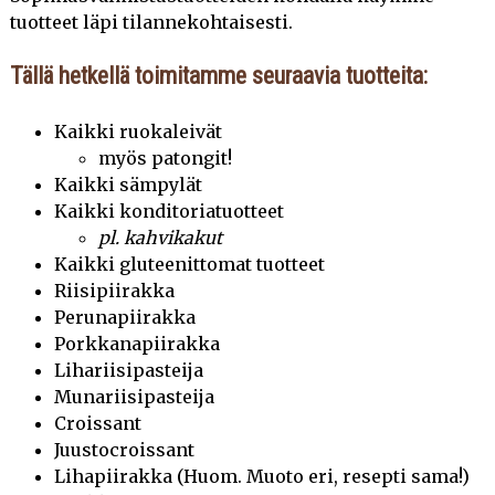
KÄYTÄMME NYT VAIN VAPAIDEN KANOJEN MUNIA (7.10.2024)
tuotteet läpi tilannekohtaisesti.
VAPPUSESONKI LÄHESTYY! (11.4.2024)
Tällä hetkellä toimitamme seuraavia tuotteita:
C-HALLI – UUDET TUOTANTOTILAT FORSSAAN (17.11.2023)
Kaikki ruokaleivät
PAKASTEMYYNNIT VARATTAVISSA ! (27.9.2023)
myös patongit!
Kaikki sämpylät
HAUSKAA VAPPUA! (26.4.2023)
Kaikki konditoriatuotteet
pl. kahvikakut
TIEDOTE FUUSIOSTA JOKIOISILLA (28.12.2022)
Kaikki gluteenittomat tuotteet
Riisipiirakka
VARAINKERUU PAKASTEMYYNNEILLÄ (17.10.2022)
Perunapiirakka
HYVÄÄ KESÄÄ! (15.7.2022)
Porkkanapiirakka
Lihariisipasteija
TILAA VAPPUTUOTTEET NYT! (19.4.2022)
Munariisipasteija
Croissant
KESÄTYÖHAKU 2022 ON KÄYNNISSÄ! (21.1.2022)
Juustocroissant
Lihapiirakka (Huom. Muoto eri, resepti sama!)
ALKUVUODEN KAUSIHERKUT KAUPOISSA (13.1.2022)