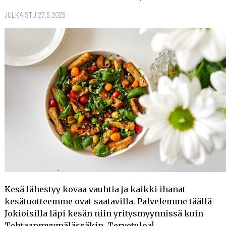
JULKAISTU 27.5.2025
Kesä lähestyy kovaa vauhtia ja kaikki ihanat
kesätuotteemme ovat saatavilla. Palvelemme täällä
Jokioisilla läpi kesän niin yritysmyynnissä kuin
Tehtaanmyymälässäkin. Tervetuloa!