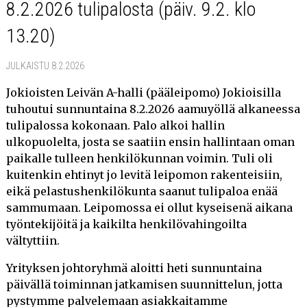
8.2.2026 tulipalosta (päiv. 9.2. klo
VINKKEJÄ JOULUPÖYTÄÄN (7.12.2016)
13.20)
OLEMME MUKANA JUHLISTAMASSA SUOMEN
SATAVUOTISJUHLAVUOTTA (1.11.2016)
JULKAISTU 8.2.2026
PIENI PORKKANAKAKKU PIRISTÄÄ KAHVIPÖYDÄN!
Jokioisten Leivän A-halli (pääleipomo) Jokioisilla
(31.10.2016)
tuhoutui sunnuntaina 8.2.2026 aamuyöllä alkaneessa
JOKIOISTEN JUUSTO-JA VIINIJUHLAT (31.8.2016)
tulipalossa kokonaan. Palo alkoi hallin
ulkopuolelta, josta se saatiin ensin hallintaan oman
TERVETULOA HERKUTTELEMAAN HEINÄMESSUILLE 2.-3.7.2016
paikalle tulleen henkilökunnan voimin. Tuli oli
(22.6.2016)
kuitenkin ehtinyt jo levitä leipomon rakenteisiin,
eikä pelastushenkilökunta saanut tulipaloa enää
KESÄ ON TÄÄLLÄ! (3.6.2016)
sammumaan. Leipomossa ei ollut kyseisenä aikana
työntekijöitä ja kaikilta henkilövahingoilta
PÄIVITETTY KONDITORIAESITE (27.5.2016)
vältyttiin.
JOKIOISTEN JUUSTO- JA VIINIJUHLAT 27.8.2016 JOKIOISTEN
Yrityksen johtoryhmä aloitti heti sunnuntaina
KARTANOPUISTOSSA (19.5.2016)
päivällä toiminnan jatkamisen suunnittelun, jotta
TILAA JOKIOISTEN TAI FORSSAN KAHVILASTA IHANAT
pystymme palvelemaan asiakkaitamme