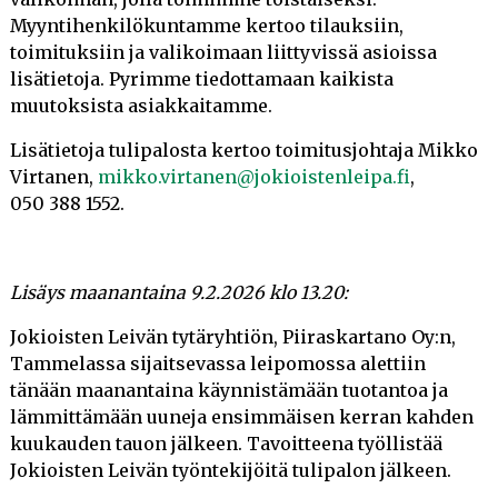
(17.6.2015)
Myyntihenkilökuntamme kertoo tilauksiin,
toimituksiin ja valikoimaan liittyvissä asioissa
ELINTARVIKETURVALLISUUSJÄRJESTELMÄ (31.12.2014)
lisätietoja. Pyrimme tiedottamaan kaikista
muutoksista asiakkaitamme.
Lisätietoja tulipalosta kertoo toimitusjohtaja Mikko
Virtanen,
mikko.virtanen@jokioistenleipa.fi
,
050 388 1552.
Lisäys maanantaina 9.2.2026 klo 13.20:
Jokioisten Leivän tytäryhtiön, Piiraskartano Oy:n,
Tammelassa sijaitsevassa leipomossa alettiin
tänään maanantaina käynnistämään tuotantoa ja
lämmittämään uuneja ensimmäisen kerran kahden
kuukauden tauon jälkeen. Tavoitteena työllistää
Jokioisten Leivän työntekijöitä tulipalon jälkeen.