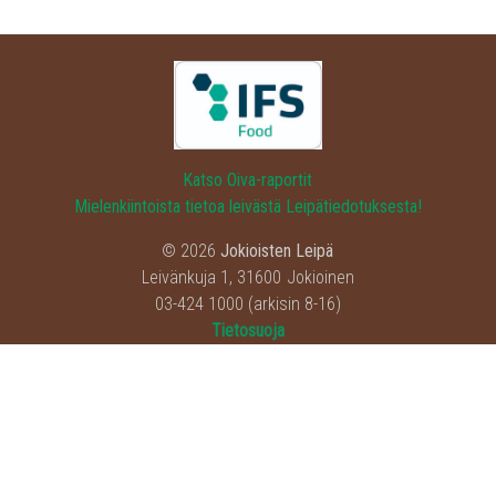
Katso Oiva-raportit
Mielenkiintoista tietoa leivästä Leipätiedotuksesta!
© 2026
Jokioisten Leipä
Leivänkuja 1
,
31600
Jokioinen
03-424 1000
(arkisin 8-16)
Tietosuoja