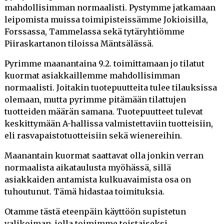
TÄYTEKAKUT KEVÄÄN JUHLIIN! (6.5.2016)
mahdollisimman normaalisti. Pystymme jatkamaan
leipomista muissa toimipisteissämme Jokioisilla,
OLEMME MUKANA HEINÄMESSULLA 2.-3.7.2016! (29.3.2016)
Forssassa, Tammelassa sekä tytäryhtiömme
Piiraskartanon tiloissa Mäntsälässä.
TUNNELMIA JUUSTO-JA VIINIJUHLILTA (13.11.2015)
Pyrimme maanantaina 9.2. toimittamaan jo tilatut
JOKIOISTEN JUUSTOVALIKOIMA ON JOULUN MAISTUVIN
kuormat asiakkaillemme mahdollisimman
LAHJAIDEA! (6.11.2015)
normaalisti. Joitakin tuotepuutteita tulee tilauksissa
olemaan, mutta pyrimme pitämään tilattujen
KOTISIVUJEN UUDISTUS JATKUU (3.11.2015)
tuotteiden määrän samana. Tuotepuutteet tulevat
JOKIOISTEN LEIPÄ JÄRJESTÄÄ JUUSTO- JA VIINIJUHLAT
keskittymään A-hallissa valmistettaviin tuotteisiin,
29.8.2015 (13.8.2015)
eli rasvapaistotuotteisiin sekä wienereihin.
Maanantain kuormat saattavat olla jonkin verran
UUTUUS HAMPPULEIPÄ (16.7.2015)
normaalista aikataulusta myöhässä, sillä
TERVETULOA UUDISTETUILLE KOTISIVUILLE! (18.6.2015)
asiakkaiden antamista kulkuavaimista osa on
tuhoutunut. Tämä hidastaa toimituksia.
TERVETULOA MAISTELEMAAN UUTUUSTUOTTEITA! (18.6.2015)
Otamme tästä eteenpäin käyttöön supistetun
MEILTÄ NYT MYÖS KARTANON MEIJERIN IHANAT JÄÄTELÖT!
valikoiman, jolla toimimme toistaiseksi.