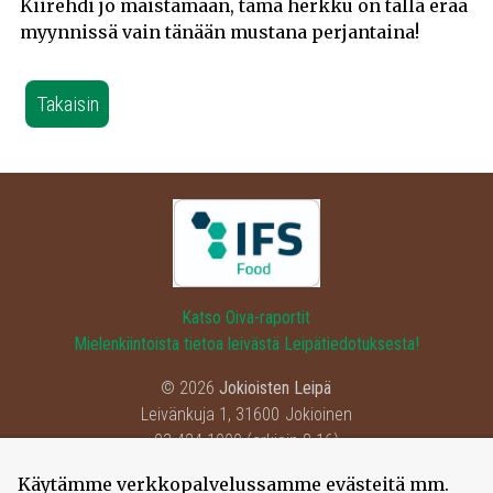
Kiirehdi jo maistamaan, tämä herkku on tällä erää
myynnissä vain tänään mustana perjantaina!
Takaisin
Katso Oiva-raportit
Mielenkiintoista tietoa leivästä Leipätiedotuksesta!
© 2026
Jokioisten Leipä
Leivänkuja 1
,
31600
Jokioinen
03-424 1000
(arkisin 8-16)
Tietosuoja
Käytämme verkkopalvelussamme evästeitä mm.