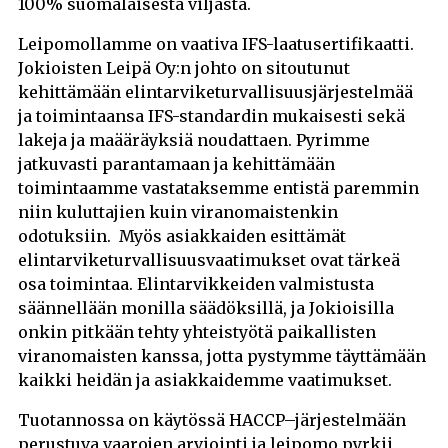
100% suomalaisesta viljasta.
Leipomollamme on vaativa IFS-laatusertifikaatti.
Jokioisten Leipä Oy:n johto on sitoutunut
kehittämään elintarviketurvallisuusjärjestelmää
ja toimintaansa IFS-standardin mukaisesti sekä
lakeja ja maääräyksiä noudattaen. Pyrimme
jatkuvasti parantamaan ja kehittämään
toimintaamme vastataksemme entistä paremmin
niin kuluttajien kuin viranomaistenkin
odotuksiin. Myös asiakkaiden esittämät
elintarviketurvallisuusvaatimukset ovat tärkeä
osa toimintaa. Elintarvikkeiden valmistusta
säännellään monilla säädöksillä, ja Jokioisilla
onkin pitkään tehty yhteistyötä paikallisten
viranomaisten kanssa, jotta pystymme täyttämään
kaikki heidän ja asiakkaidemme vaatimukset.
Tuotannossa on käytössä HACCP–järjestelmään
perustuva vaarojen arviointi ja leipomo pyrkii