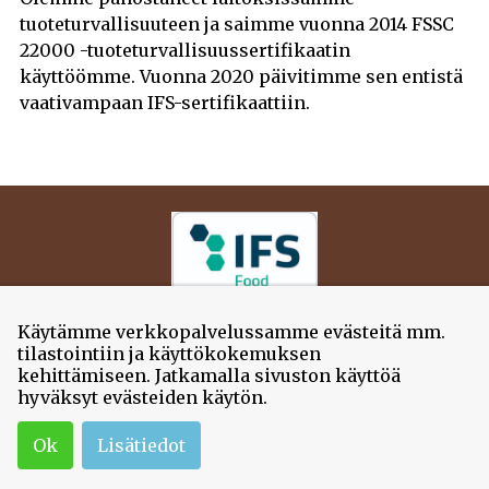
tuoteturvallisuuteen ja saimme vuonna 2014 FSSC
22000 -tuoteturvallisuussertifikaatin
käyttöömme. Vuonna 2020 päivitimme sen entistä
vaativampaan IFS-sertifikaattiin.
Katso Oiva-raportit
Käytämme verkkopalvelussamme evästeitä mm.
tilastointiin ja käyttökokemuksen
Mielenkiintoista tietoa leivästä Leipätiedotuksesta!
kehittämiseen. Jatkamalla sivuston käyttöä
hyväksyt evästeiden käytön.
© 2026
Jokioisten Leipä
Leivänkuja 1
,
31600
Jokioinen
Ok
Lisätiedot
03-424 1000
(arkisin 8-16)
Tietosuoja