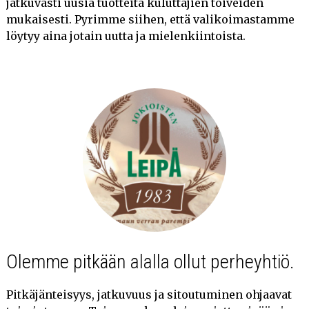
jatkuvasti uusia tuotteita kuluttajien toiveiden
mukaisesti. Pyrimme siihen, että valikoimastamme
löytyy aina jotain uutta ja mielenkiintoista.
Olemme pitkään alalla ollut perheyhtiö.
Pitkäjänteisyys, jatkuvuus ja sitoutuminen ohjaavat