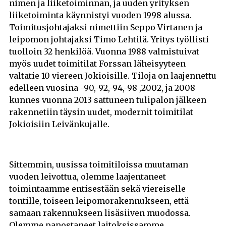
nimen ja liiketoiminnan, ja uuden yrityksen
liiketoiminta käynnistyi vuoden 1998 alussa.
Toimitusjohtajaksi nimettiin Seppo Virtanen ja
leipomon johtajaksi Timo Lehtilä. Yritys työllisti
tuolloin 32 henkilöä. Vuonna 1988 valmistuivat
myös uudet toimitilat Forssan läheisyyteen
valtatie 10 viereen Jokioisille. Tiloja on laajennettu
edelleen vuosina -90,-92,-94,-98 ,2002, ja 2008
kunnes vuonna 2013 sattuneen tulipalon jälkeen
rakennetiin täysin uudet, modernit toimitilat
Jokioisiin Leivänkujalle.
Sittemmin, uusissa toimitiloissa muutaman
vuoden leivottua, olemme laajentaneet
toimintaamme entisestään sekä viereiselle
tontille, toiseen leipomorakennukseen, että
samaan rakennukseen lisäsiiven muodossa.
Olemme panostaneet laitoksissamme