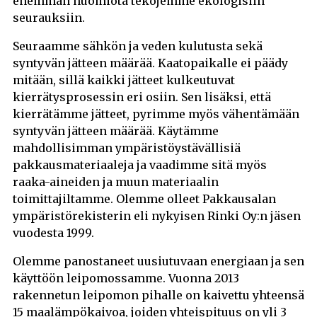
enemmän huomiota tekojemme ekologisiin
seurauksiin.
Seuraamme sähkön ja veden kulutusta sekä
syntyvän jätteen määrää. Kaatopaikalle ei päädy
mitään, sillä kaikki jätteet kulkeutuvat
kierrätysprosessin eri osiin. Sen lisäksi, että
kierrätämme jätteet, pyrimme myös vähentämään
syntyvän jätteen määrää. Käytämme
mahdollisimman ympäristöystävällisiä
pakkausmateriaaleja ja vaadimme sitä myös
raaka-aineiden ja muun materiaalin
toimittajiltamme. Olemme olleet Pakkausalan
ympäristörekisterin eli nykyisen Rinki Oy:n jäsen
vuodesta 1999.
Olemme panostaneet uusiutuvaan energiaan ja sen
käyttöön leipomossamme. Vuonna 2013
rakennetun leipomon pihalle on kaivettu yhteensä
15 maalämpökaivoa, joiden yhteispituus on yli 3