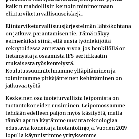
kaikin mahdollisin keinoin minimoimaan
elintarviketurvallisuusriskejä.
Elintarviketurvallisuusjärjestelmän lähtökohtana
on jatkuva parantamisen tie. Tämä näkyy
esimerkiksi siinä, että uusia työntekijöitä
rekrytoidessa annetaan arvoa, jos henkilöllä on
tietämystä ja osaamista IFS-sertifikaatin
mukaisesta työskentelystä.
Koulutussuunnitelmamme ylläpitäminen ja
toimintamme pitkäjänteinen kehittäminen on
jatkuvaa työtä.
Keskeinen osa tuoteturvallista leipomista on
tuotantokoneiden uusiminen. Leipomossamme
tehdään edelleen paljon myös käsityötä, mutta
tämän apuna käytämme uusinta teknologiaa
edustavia koneita ja tuotantolinjoja. Vuoden 2019
lopulla käynnistimme yrityksemme