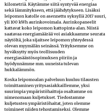
kilometriä. Käytämme siitä syntyvää energiaa
sekä lämmitykseen, että jäähdytykseen. Lisäksi
leipomon katolle on asennettu syksyllä 2017 suuri,
yli 100 kWh aurinkovoimala. Aurinkopaneelit
kattavat koko leipomon kattopinta-alan. Niistä
saatavaa energiamäärää voi asiakkaamme seurata
näytöltä, joka sijaitsee leipomon yhteydessä
olevan myymälän seinässä. Yrityksemme on
hyväksytty myös teollisuuden
energiasäästösopimuksen piiriin ja
hyödynnämme mm. uuneista tulevan
hukkalämmön.
Koska leipomoalan palveluun kuuluu tilausten
toimittaminen yritysasiakkaillemme, yksi
suurimpia ympäristöhaittoja osaltamme on
nimenomaan kuljetukset. Tiedostamme
kuljetusten ympäristöhaitat, joten olemme
toimineet niiden tehostamiseksi. Olemme