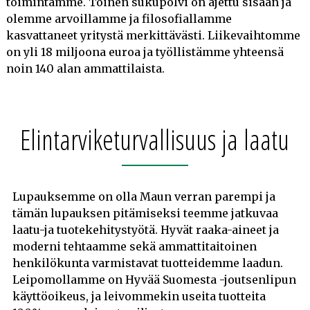
toimintamme. Toinen sukupolvi on ajettu sisään ja
olemme arvoillamme ja filosofiallamme
kasvattaneet yritystä merkittävästi. Liikevaihtomme
on yli 18 miljoona euroa ja työllistämme yhteensä
noin 140 alan ammattilaista.
Elintarviketurvallisuus ja laatu
Lupauksemme on olla Maun verran parempi ja
tämän lupauksen pitämiseksi teemme jatkuvaa
laatu-ja tuotekehitystyötä. Hyvät raaka-aineet ja
moderni tehtaamme sekä ammattitaitoinen
henkilökunta varmistavat tuotteidemme laadun.
Leipomollamme on Hyvää Suomesta -joutsenlipun
käyttöoikeus, ja leivommekin useita tuotteita