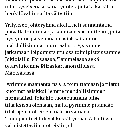
ollut kyseisenä aikana työntekijöitä ja kaikilta
henkilövahingoilta vältyttiin.
Yrityksen johtoryhmä aloitti heti sunnuntaina
päivällä toiminnan jatkamisen suunnittelun, jotta
pystymme palvelemaan asiakkaitamme
mahdollisimman normaalisti. Pystymme
jatkamaan leipomista muissa toimipisteissämme
Jokioisilla, Forssassa, Tammelassa sekä
tytäryhtiömme Piiraskartanon tiloissa
Mäntsälässä.
Pyrimme maanantaina 9.2. toimittamaan jo tilatut
kuormat asiakkaillemme mahdollisimman
normaalisti. Joitakin tuotepuutteita tulee
tilauksissa olemaan, mutta pyrimme pitämään
tilattujen tuotteiden määrän samana.
Tuotepuutteet tulevat keskittymään A-hallissa
valmistettaviin tuotteisiin, eli