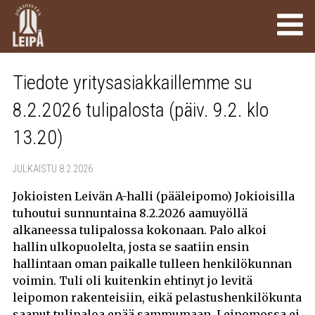
Tiedote yritysasiakkaillemme su
8.2.2026 tulipalosta (päiv. 9.2. klo
13.20)
JULKAISTU 8.2.2026
Jokioisten Leivän A-halli (pääleipomo) Jokioisilla
tuhoutui sunnuntaina 8.2.2026 aamuyöllä
alkaneessa tulipalossa kokonaan. Palo alkoi
hallin ulkopuolelta, josta se saatiin ensin
hallintaan oman paikalle tulleen henkilökunnan
voimin. Tuli oli kuitenkin ehtinyt jo levitä
leipomon rakenteisiin, eikä pelastushenkilökunta
saanut tulipaloa enää sammumaan. Leipomossa ei