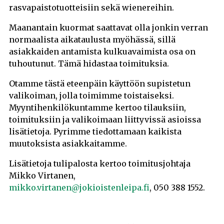
rasvapaistotuotteisiin sekä wienereihin.
Maanantain kuormat saattavat olla jonkin verran
normaalista aikataulusta myöhässä, sillä
asiakkaiden antamista kulkuavaimista osa on
tuhoutunut. Tämä hidastaa toimituksia.
Otamme tästä eteenpäin käyttöön supistetun
valikoiman, jolla toimimme toistaiseksi.
Myyntihenkilökuntamme kertoo tilauksiin,
toimituksiin ja valikoimaan liittyvissä asioissa
lisätietoja. Pyrimme tiedottamaan kaikista
muutoksista asiakkaitamme.
Lisätietoja tulipalosta kertoo toimitusjohtaja
Mikko Virtanen,
mikko.virtanen@jokioistenleipa.fi
, 050 388 1552.