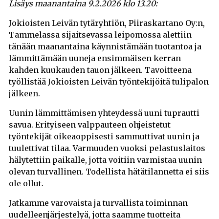
Lisäys maanantaina 9.2.2026 klo 13.20:
Jokioisten Leivän tytäryhtiön, Piiraskartano Oy:n,
Tammelassa sijaitsevassa leipomossa alettiin
tänään maanantaina käynnistämään tuotantoa ja
lämmittämään uuneja ensimmäisen kerran
kahden kuukauden tauon jälkeen. Tavoitteena
työllistää Jokioisten Leivän työntekijöitä tulipalon
jälkeen.
Uunin lämmittämisen yhteydessä uuni tuprautti
savua. Erityiseen valppauteen ohjeistetut
työntekijät oikeaoppisesti sammuttivat uunin ja
tuulettivat tilaa. Varmuuden vuoksi pelastuslaitos
hälytettiin paikalle, jotta voitiin varmistaa uunin
olevan turvallinen. Todellista hätätilannetta ei siis
ole ollut.
Jatkamme varovaista ja turvallista toiminnan
uudelleenjärjestelyä, jotta saamme tuotteita