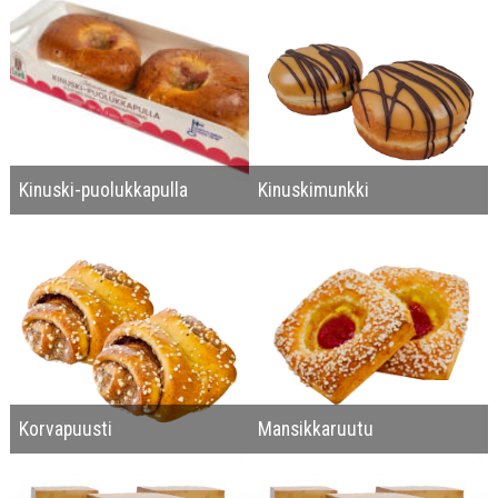
Kinuski-puolukkapulla
Kinuskimunkki
Korvapuusti
Mansikkaruutu