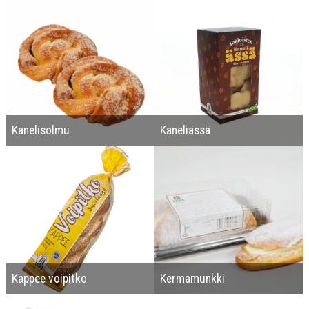
Kanelisolmu
Kaneliässä
Kappee voipitko
Kermamunkki