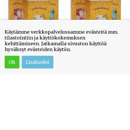
Käytämme verkkopalvelussamme evästeitä mm.
tilastointiin ja käyttökokemuksen
kehittämiseen. Jatkamalla sivuston käyttöä
Marenki Punainen
Marenki Sininen
hyväksyt evästeiden käytön.
Ok
Lisätiedot
Marenki Valkoinen
Metsämansikkawiener