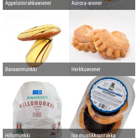
Appelsiinirahkawiener
Aurora-wiener
Banaanimunkki
Herkkuwiener
Hillomunkki
Iso mustikkapiirakka