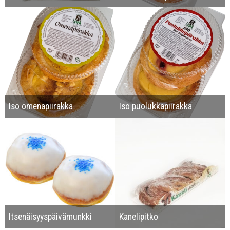
Iso omenapiirakka
Iso puolukkapiirakka
Itsenäisyyspäivämunkki
Kanelipitko